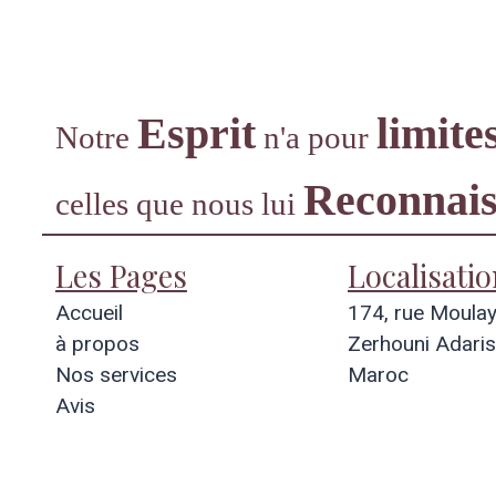
opos
Nos services
Ateliers
Esprit
limite
Notre
n'a pour
Reconnais
celles que nous lui
Les Pages
Localisatio
Accueil
174, rue Moula
à propos
Zerhouni Adaris
Nos services
Maroc
Avis