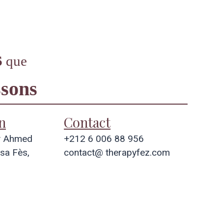
Contact
rendez-vous
s
que
sons
n
Contact
y Ahmed
+212 6 006 88 956
sa Fès,
contact@ therapyfez.com