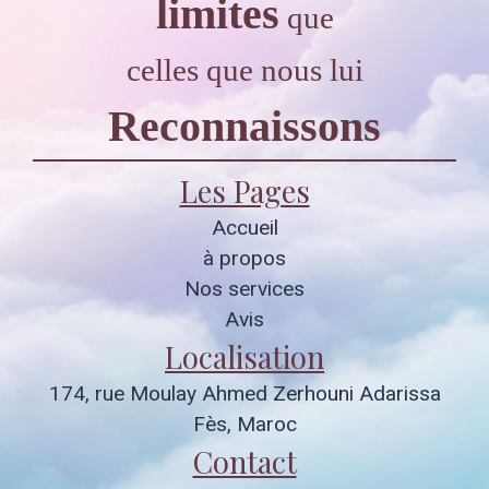
limites
que
celles que nous lui
Reconnaissons
Les Pages
Accueil
à propos
Nos services
Avis
Localisation
174, rue Moulay Ahmed Zerhouni Adarissa
Fès, Maroc
Contact