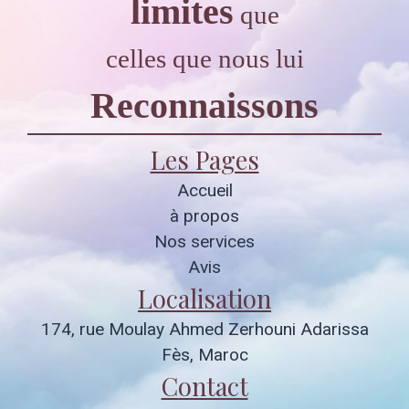
limites
que
celles que nous lui
Reconnaissons
Les Pages
Accueil
à propos
Nos services
Avis
Localisation
174, rue Moulay Ahmed Zerhouni Adarissa
Fès, Maroc
Contact