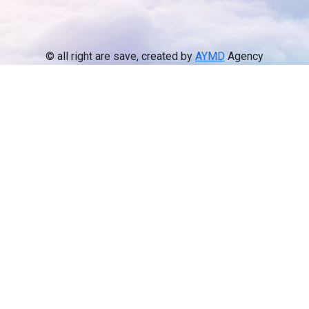
© all right are save, created by
AYMD
Agency