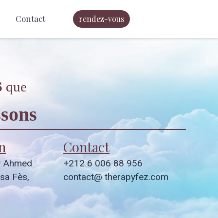
Contact
rendez-vous
s
que
sons
n
Contact
y Ahmed
+212 6 006 88 956
sa Fès,
contact@ therapyfez.com