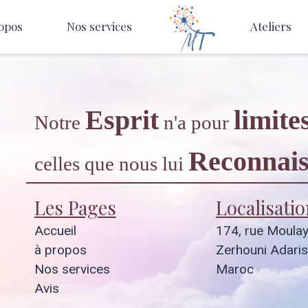
opos
Nos services
Ateliers
Esprit
limite
Notre
n'a pour
Reconnais
celles que nous lui
Les Pages
Localisatio
Accueil
174, rue Moula
à propos
Zerhouni Adaris
Nos services
Maroc
Avis