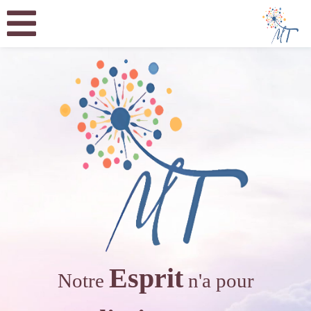
Esprit
Notre
n'a pour