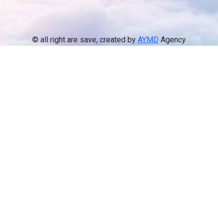
© all right are save, created by
AYMD
Agency