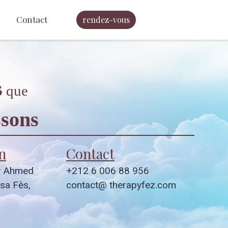
Contact
rendez-vous
s
que
sons
n
Contact
y Ahmed
+212 6 006 88 956
sa Fès,
contact@ therapyfez.com