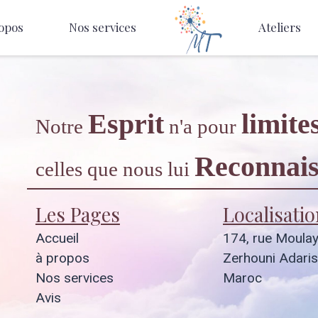
opos
Nos services
Ateliers
Esprit
limite
Notre
n'a pour
Reconnais
celles que nous lui
Les Pages
Localisatio
Accueil
174, rue Moula
à propos
Zerhouni Adaris
Nos services
Maroc
Avis