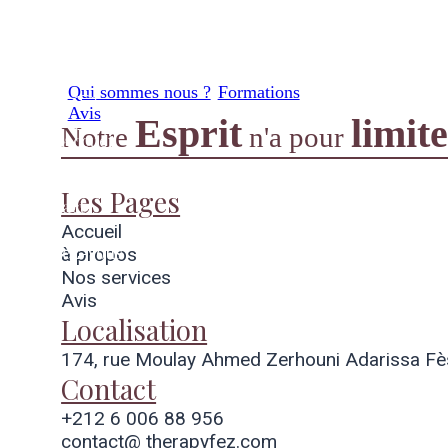
Nos services
à propos
Qui sommes nous ?
Formations
Avis
Esprit
limite
Notre
n'a pour
Accueil
Ateliers
Les Pages
Contact
Accueil
rendez-vous
à propos
Nos services
Avis
Localisation
174, rue Moulay Ahmed Zerhouni Adarissa Fè
Contact
+212 6 006 88 956
contact@ therapyfez.com