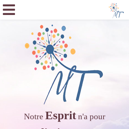
Esprit
Notre
n'a pour