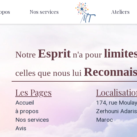
opos
Nos services
Ateliers
Esprit
limite
Notre
n'a pour
Reconnais
celles que nous lui
Les Pages
Localisatio
Accueil
174, rue Moula
à propos
Zerhouni Adaris
Nos services
Maroc
Avis