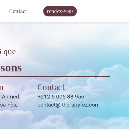
Contact
rendez-vous
s
que
sons
n
Contact
y Ahmed
+212 6 006 88 956
sa Fès,
contact@ therapyfez.com