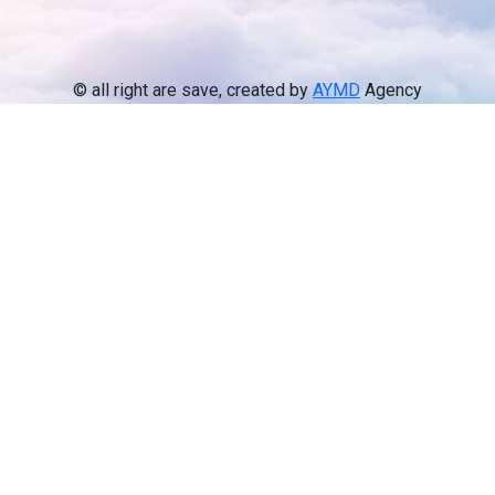
© all right are save, created by
AYMD
Agency