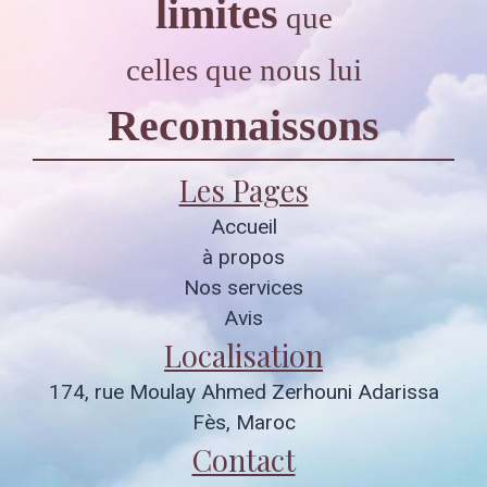
limites
que
celles que nous lui
Reconnaissons
Les Pages
Accueil
à propos
Nos services
Avis
Localisation
174, rue Moulay Ahmed Zerhouni Adarissa
Fès, Maroc
Contact