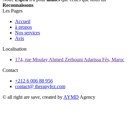
Reconnaissons
Les Pages
Accueil
à propos
Nos services
Avis
Localisation
174, rue Moulay Ahmed Zerhouni Adarissa Fès, Maroc
Contact
+212 6 006 88 956
contact@ therapyfez.com
© all right are save, created by
AYMD
Agency