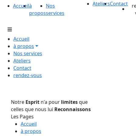
Ateliers
Contact
Accueil
à
Nos
r
propos
services
Accueil
à propos
Nos services
Ateliers
Contact
rendez-vous
Notre
Esprit
n'a pour
limites
que
celles que nous lui
Reconnaissons
Les Pages
Accueil
à propos