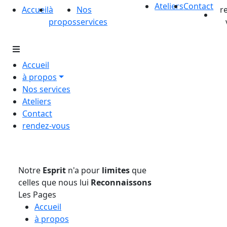
Ateliers
Contact
Accueil
à
Nos
r
propos
services
Accueil
à propos
Nos services
Ateliers
Contact
rendez-vous
Notre
Esprit
n'a pour
limites
que
celles que nous lui
Reconnaissons
Les Pages
Accueil
à propos