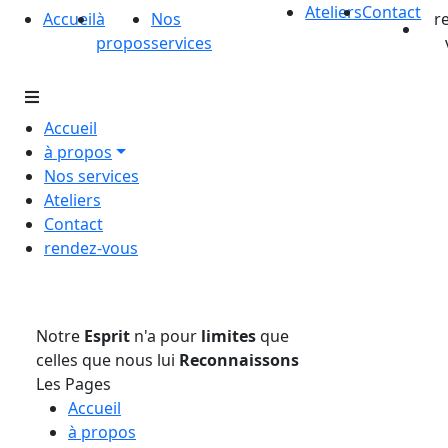
Ateliers
Contact
Accueil
à
Nos
r
propos
services
Accueil
à propos
Nos services
Ateliers
Contact
rendez-vous
Notre
Esprit
n'a pour
limites
que
celles que nous lui
Reconnaissons
Les Pages
Accueil
à propos