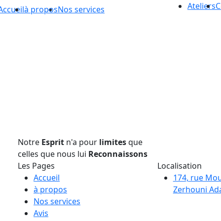
Ateliers
C
Accueil
à propos
Nos services
Notre
Esprit
n'a pour
limites
que
celles que nous lui
Reconnaissons
Les Pages
Localisation
Accueil
174, rue Mo
à propos
Zerhouni Ada
Nos services
Avis