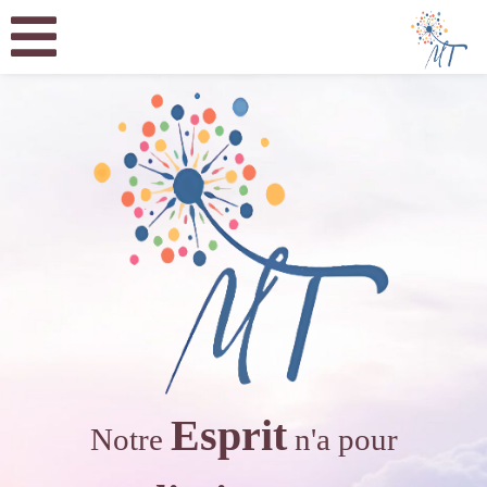
Esprit
Notre
n'a pour