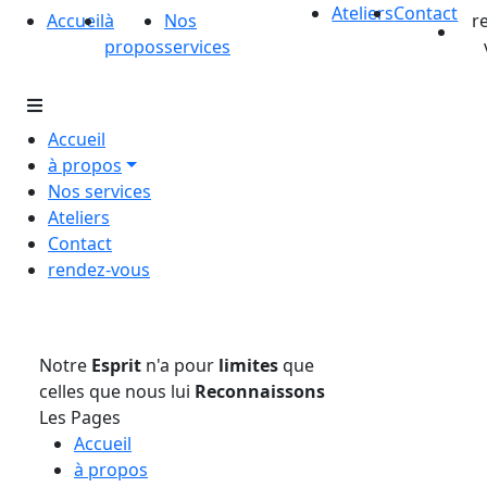
Ateliers
Contact
Accueil
à
Nos
r
propos
services
Accueil
à propos
Nos services
Ateliers
Contact
rendez-vous
Notre
Esprit
n'a pour
limites
que
celles que nous lui
Reconnaissons
Les Pages
Accueil
à propos