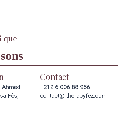
Contact
rendez-vous
s
que
sons
n
Contact
y Ahmed
+212 6 006 88 956
sa Fès,
contact@ therapyfez.com