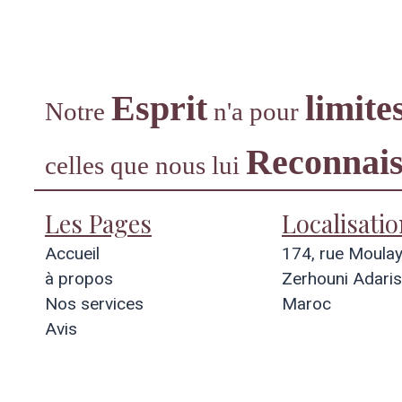
opos
Nos services
Ateliers
Esprit
limite
Notre
n'a pour
Reconnais
celles que nous lui
Les Pages
Localisatio
Accueil
174, rue Moula
à propos
Zerhouni Adaris
Nos services
Maroc
Avis