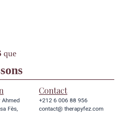
Contact
rendez-vous
s
que
sons
n
Contact
y Ahmed
+212 6 006 88 956
sa Fès,
contact@ therapyfez.com