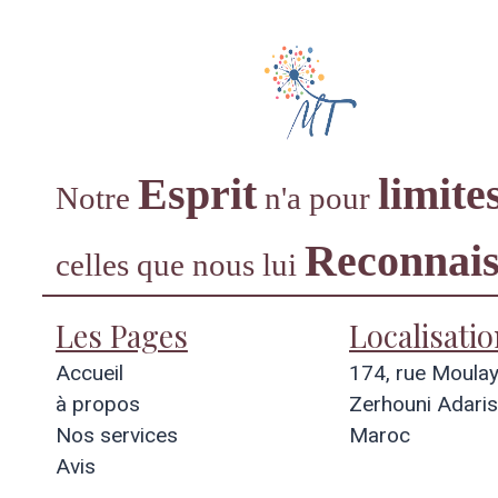
opos
Nos services
Ateliers
Esprit
limite
Notre
n'a pour
Reconnais
celles que nous lui
Les Pages
Localisatio
Accueil
174, rue Moula
à propos
Zerhouni Adaris
Nos services
Maroc
Avis