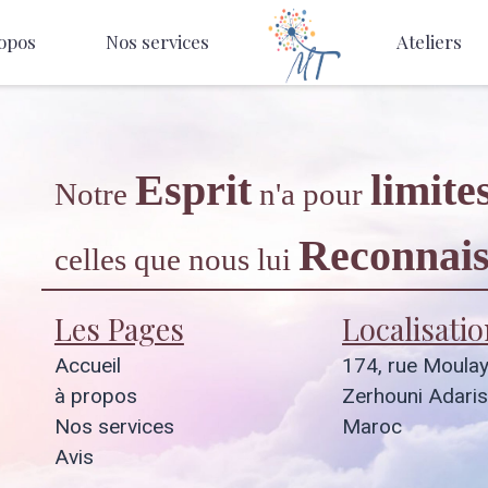
opos
Nos services
Ateliers
Esprit
limite
Notre
n'a pour
Reconnais
celles que nous lui
Les Pages
Localisatio
Accueil
174, rue Moula
à propos
Zerhouni Adaris
Nos services
Maroc
Avis