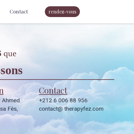
Contact
rendez-vous
s
que
sons
n
Contact
y Ahmed
+212 6 006 88 956
sa Fès,
contact@ therapyfez.com