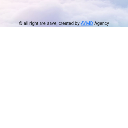
© all right are save, created by
AYMD
Agency