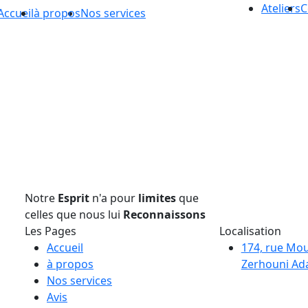
Ateliers
C
Accueil
à propos
Nos services
Notre
Esprit
n'a pour
limites
que
celles que nous lui
Reconnaissons
Les Pages
Localisation
Accueil
174, rue Mo
à propos
Zerhouni Ada
Nos services
Avis