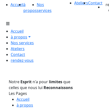
Ateliers
Contact
Accueil
à
Nos
r
propos
services
Accueil
à propos
Nos services
Ateliers
Contact
rendez-vous
Notre
Esprit
n'a pour
limites
que
celles que nous lui
Reconnaissons
Les Pages
Accueil
à propos