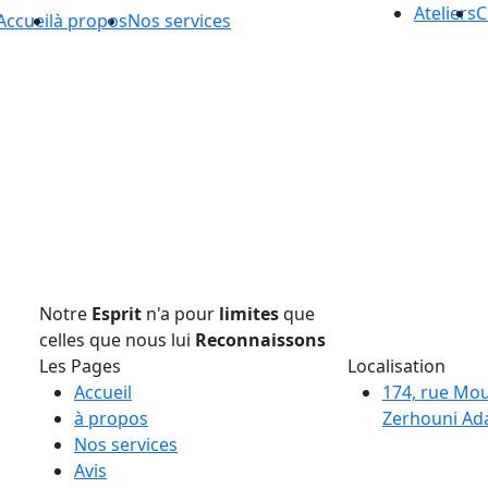
Ateliers
C
Accueil
à propos
Nos services
Notre
Esprit
n'a pour
limites
que
celles que nous lui
Reconnaissons
Les Pages
Localisation
Accueil
174, rue Mo
à propos
Zerhouni Ada
Nos services
Avis