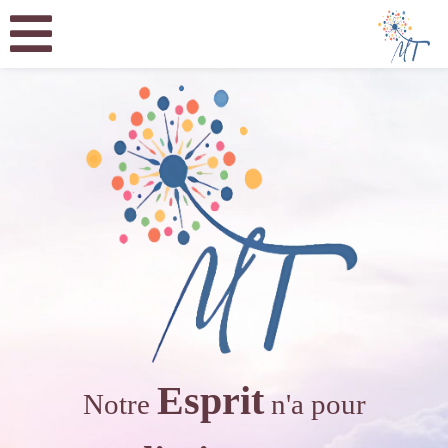
Esprit
Notre
n'a pour