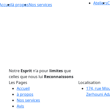
Ateliers
C
Accueil
à propos
Nos services
Notre
Esprit
n'a pour
limites
que
celles que nous lui
Reconnaissons
Les Pages
Localisation
Accueil
174, rue Mo
à propos
Zerhouni Ada
Nos services
Avis