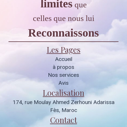
limites
que
celles que nous lui
Reconnaissons
Les Pages
Accueil
à propos
Nos services
Avis
Localisation
174, rue Moulay Ahmed Zerhouni Adarissa
Fès, Maroc
Contact