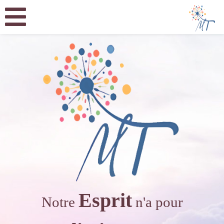
Esprit
Notre
n'a pour