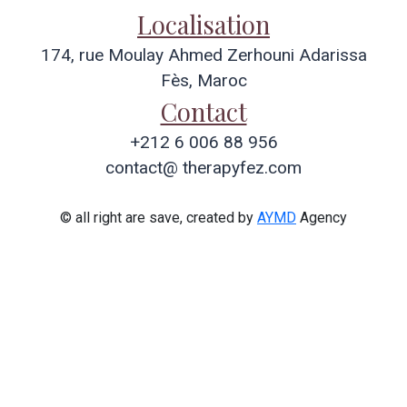
Localisation
174, rue Moulay Ahmed Zerhouni Adarissa
Fès, Maroc
Contact
+212 6 006 88 956
contact@ therapyfez.com
© all right are save, created by
AYMD
Agency