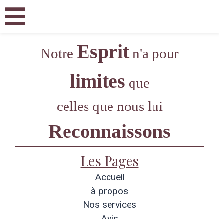
Esprit
Notre
n'a pour
limites
que
celles que nous lui
Reconnaissons
Les Pages
Accueil
à propos
Nos services
Avis